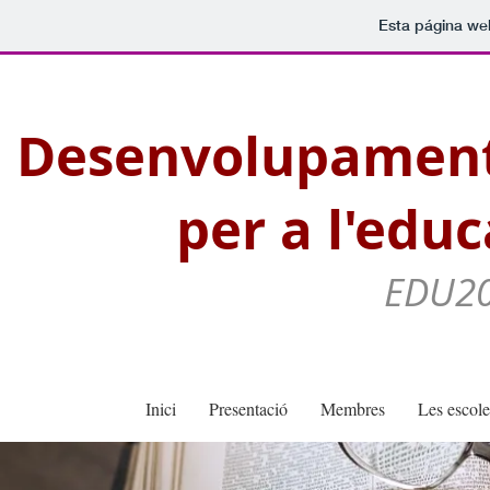
Esta página we
Desenvolupament
per a l'educ
EDU20
Inici
Presentació
Membres
Les escole