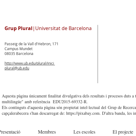
Grup Plural
|Universitat de Barcelona
Passeig de la Vall d'Hebron, 171
Campus Mundet
08035 Barcelona
http://www.ub.edu/plural/inici
plural@ub.edu
Aquesta pàgina únicament finalitat divulgativa dels resultats i procesos duts 
multilingüe" amb referència EDU2015-69332-R.
Els continguts d'aquesta pàgina són propietat intel·lectual del Grup de Recerca
capçalerabecera s'han descarregat de:
https://pixabay.com
. D'altra banda, les 
Presentació
Membres
Les escoles
El projecte