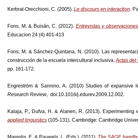
Kerbrat-Orecchioni, C. (2005).
Le discours en interaction
. P
Fons, M. & Buisán, C. (2012).
Entrevistas y observaciones
Educacion 24 (4) 401-413
Fons; M. & Sánchez-Quintana, N. (2010). Las representaci
construcción de la escuela intercultural inclusiva.
Actas del
pp. 161-172.
Engreström & Sannino, A. (2010) Studies of expansive l
Research Review
, doi:10.1016/j.edurev.2009.12.002.
Kalaja, P., Dufva, H. & Alanen, R. (2013). Experimenting 
applied linguistics
(105-131). Cambridge: Cambridge Univer
Margolis, E. & Pauwels, L. (Eds.). (2011).
The SAGE handboo