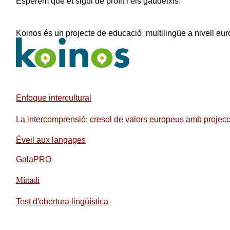
Esperem que et sigui de profit i els gaudeixis.
Koinos és un projecte de educació multilingüe a nivell eu
Enfoque intercultural
La intercomprensió: cresol de valors europeus amb projecc
Éveil aux langages
GalaPRO
Miriadi
Test
d'obertura lingüística