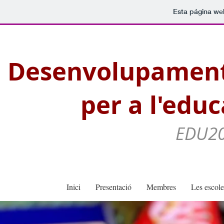
Esta página we
Desenvolupament
per a l'educ
EDU20
Inici
Presentació
Membres
Les escole