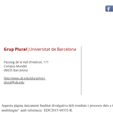
Grup Plural
|Universitat de Barcelona
Passeig de la Vall d'Hebron, 171
Campus Mundet
08035 Barcelona
http://www.ub.edu/plural/inici
plural@ub.edu
Aquesta pàgina únicament finalitat divulgativa dels resultats i procesos duts 
multilingüe" amb referència EDU2015-69332-R.