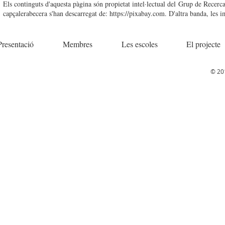
Els continguts d'aquesta pàgina són propietat intel·lectual del Grup de Recerca
capçalerabecera s'han descarregat de:
https://pixabay.com
. D'altra banda, les 
Presentació
Membres
Les escoles
El projecte
© 20